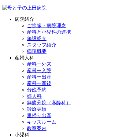
病院紹介
ご挨拶・病院理念
産科と小児科の連携
施設紹介
スタッフ紹介
病院概要
産婦人科
産科ー外来
産科ー入院
産科ー出産
産科ー産後
分娩予約
婦人科
無痛分娩（麻酔科）
診療実績
里帰り出産
キッズルーム
教室案内
小児科