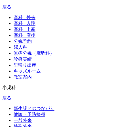
戻る
産科 - 外来
産科 - 入院
産科 - 出産
産科 - 産後
分娩予約
婦人科
無痛分娩（麻酔科）
診療実績
里帰り出産
キッズルーム
教室案内
小児科
戻る
新生児とのつながり
健診・予防接種
一般外来
特殊外来