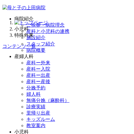
病院紹介
ご挨拶・病院理念
小児科
産科と小児科の連携
特殊外来
施設紹介
スタッフ紹介
コンテンツ一覧
病院概要
産婦人科
産科ー外来
産科ー入院
産科ー出産
産科ー産後
分娩予約
婦人科
無痛分娩（麻酔科）
診療実績
里帰り出産
キッズルーム
教室案内
小児科